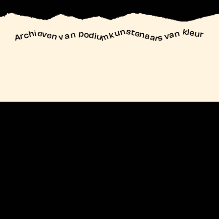
unstenaars van kleur
Archieven
n podiu
mk
va