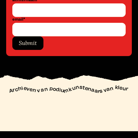
email
*
Submit
unstenaars van kleur
Archieven
n podiu
mk
va