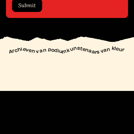
Submit
unstenaars van kleur
Archieven
n podiu
mk
va