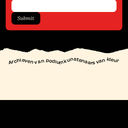
Submit
unstenaars van kleur
Archieven
n podiu
mk
va