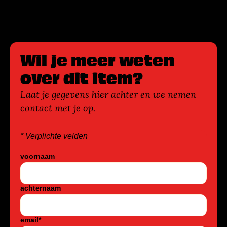
Wil je meer weten
over dit item?
Laat je gegevens hier achter en we nemen
contact met je op.
* Verplichte velden
voornaam
achternaam
email
*