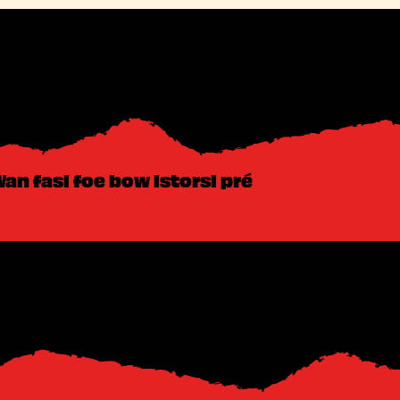
an fasi foe bow istorsi pré