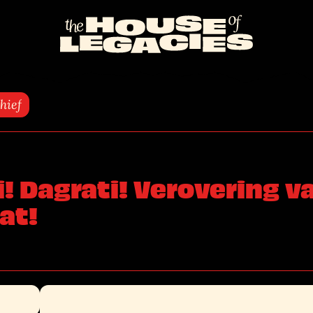
Naar
de
homepage
hief
! Dagrati! Verovering v
at!