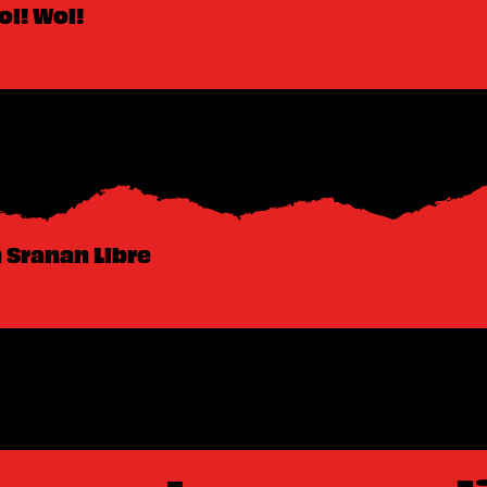
oi! Woi!
 Sranan Libre