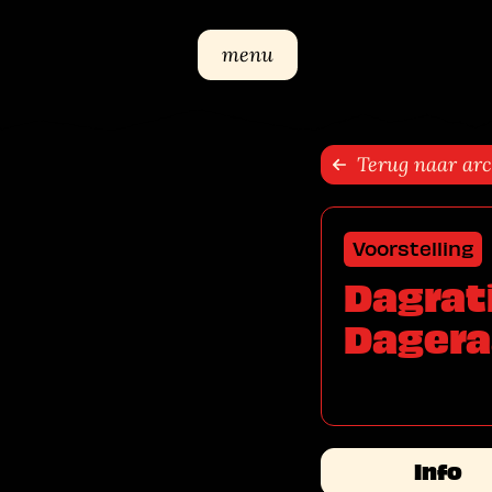
Sla navigatie over
menu
Terug naar arc
Voorstelling
Dagrati
Dagera
Info