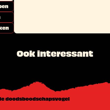
pen
n
ken
Ook interessant
 de doodsboodschapsvogel