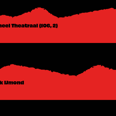
eel Theatraal (106, 2)
jk IJmond