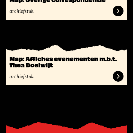
r
archiefstuk
L
e
e
s
Map: Affiches evenementen m.b.t.
m
Thea Doelwijt
e
e
archiefstuk
r
L
e
e
s
m
e