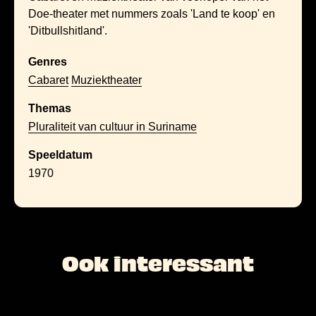
Doe-theater met nummers zoals 'Land te koop' en
'Ditbullshitland'.
Genres
Cabaret
Muziektheater
Themas
Pluraliteit van cultuur in Suriname
Speeldatum
1970
Ook interessant
L