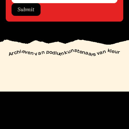
Submit
unstenaars van kleur
Archieven
n podiu
mk
va