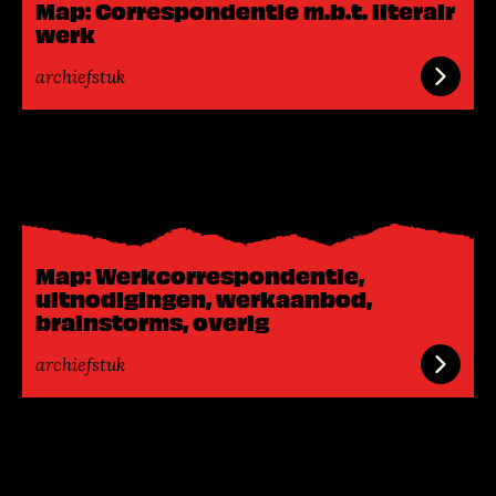
Map: Correspondentie m.b.t. literair
e
werk
r
archiefstuk
L
e
e
s
m
Map: Werkcorrespondentie,
e
uitnodigingen, werkaanbod,
e
brainstorms, overig
r
archiefstuk
L
e
e