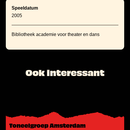
Speeldatum
2005
Bibliotheek academie voor theater en dans
Ook interessant
L
e
e
s
m
Toneelgroep Amsterdam
e