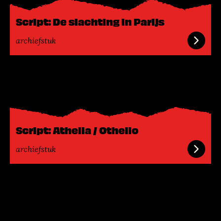
e
e
Script: De slachting in Parijs
r
archiefstuk
L
e
e
s
m
Script: Athella / Othello
e
e
archiefstuk
r
L
e
e
s