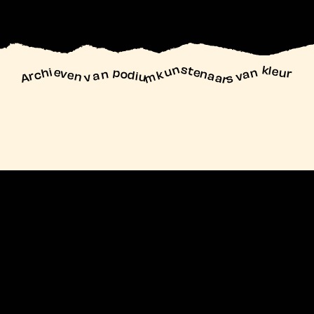
unstenaars van kleur
Archieven
n podiu
mk
va