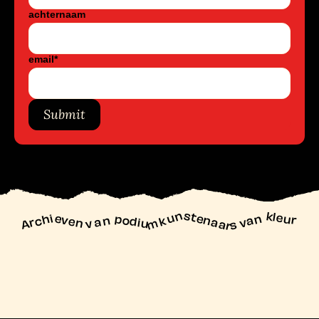
achternaam
email
*
Submit
unstenaars van kleur
Archieven
n podiu
mk
va