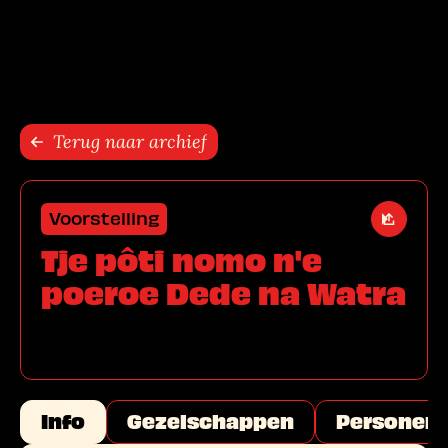
Sla navigatie over
Terug naar archief
Voorstelling
Open de
Tje pôti nomo n'e
poeroe Dede na Watra
Info
Gezelschappen
Personen