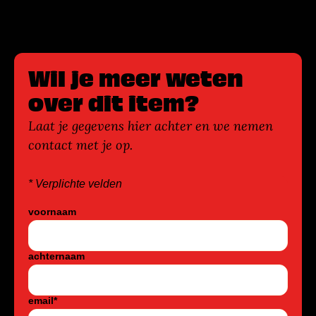
Wil je meer weten
over dit item?
Laat je gegevens hier achter en we nemen
contact met je op.
* Verplichte velden
voornaam
achternaam
email
*