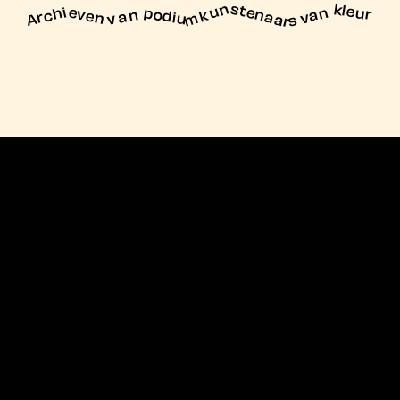
unstenaars van kleur
Archieven
n podiu
mk
va