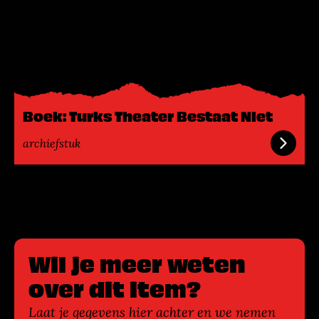
L
e
e
s
m
e
e
Boek: Turks Theater Bestaat Niet
r
archiefstuk
Wil je meer weten
over dit item?
Laat je gegevens hier achter en we nemen