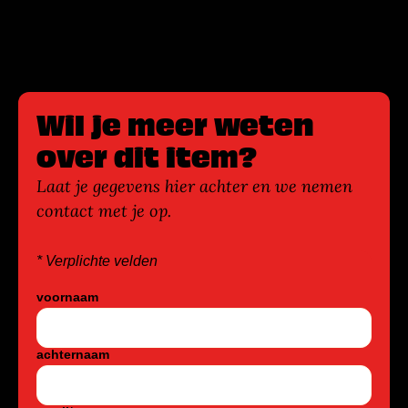
Wil je meer weten
over dit item?
Laat je gegevens hier achter en we nemen
contact met je op.
* Verplichte velden
voornaam
achternaam