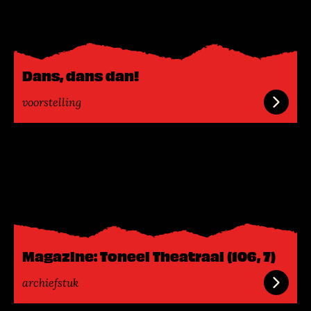
s
m
e
e
Dans, dans dan!
r
voorstelling
L
e
e
s
m
e
e
Magazine: Toneel Theatraal (106, 7)
r
archiefstuk