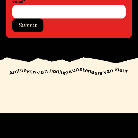
email
*
Submit
unstenaars van kleur
Archieven
n podiu
mk
va