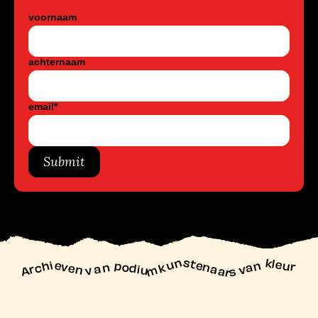
voornaam
achternaam
email
*
Submit
unstenaars van kleur
Archieven
n podiu
mk
va