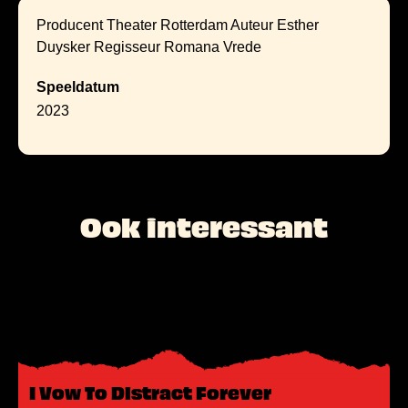
Producent Theater Rotterdam Auteur Esther
Duysker Regisseur Romana Vrede
Speeldatum
2023
Ook interessant
L
e
e
s
m
I Vow To Distract Forever
e