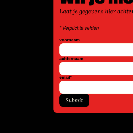
Laat je gegevens hier achte
* Verplichte velden
voornaam
achternaam
email
*
Submit