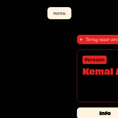
Sla navigatie over
menu
Terug naar arc
Persoon
Kemal 
Info