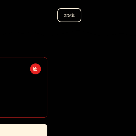
zoek
Open deel opties