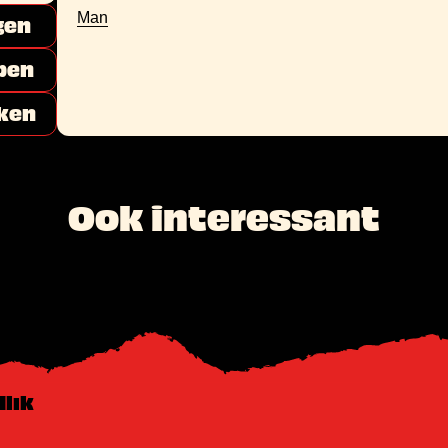
Man
gen
pen
ken
Ook interessant
Ilık