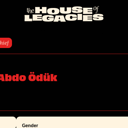
Naar
de
homepage
hief
Abdo Ödük
Gender