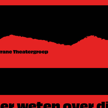
rane Theatergroep
eer weten over d