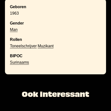
Geboren
1963
Gender
Man
Rollen
Toneelschrijver
Muzikant
BIPOC
Surinaams
Ook interessant
L