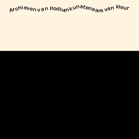
unstenaars van kleur
Archieven
n podiu
mk
va