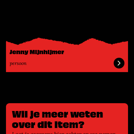
L
e
e
s
m
e
e
Jenny Mijnhijmer
r
persoon
Wil je meer weten
over dit item?