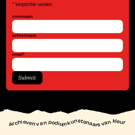
* Verplichte velden
voornaam
achternaam
email
*
Submit
unstenaars van kleur
Archieven
n podiu
mk
va