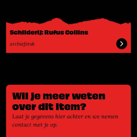
s
m
e
e
Schilderij: Rufus Collins
r
archiefstuk
Wil je meer weten
over dit item?
Laat je gegevens hier achter en we nemen
contact met je op.