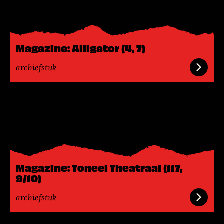
s
m
e
e
Magazine: Alligator (4, 7)
r
archiefstuk
L
e
e
s
m
e
Magazine: Toneel Theatraal (117,
e
9/10)
r
archiefstuk