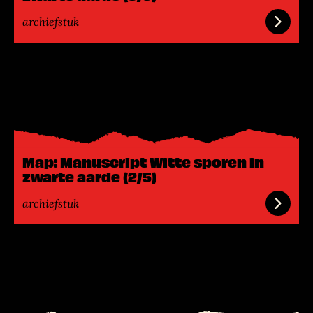
r
archiefstuk
L
e
e
s
m
e
Map: Manuscript Witte sporen in
e
zwarte aarde (2/5)
r
archiefstuk
L
e
e
s