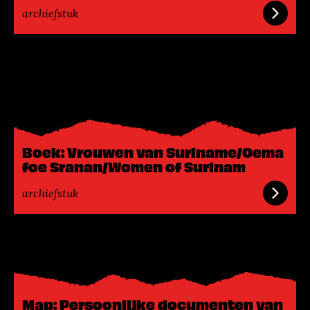
archiefstuk
L
e
e
s
m
e
Boek: Vrouwen van Suriname/Oema
e
foe Sranan/Women of Surinam
r
archiefstuk
L
e
e
s
Map: Persoonlijke documenten van
m