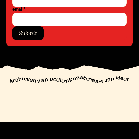
email
*
Submit
unstenaars van kleur
Archieven
n podiu
mk
va