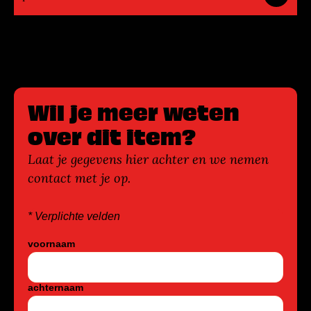
Wil je meer weten
over dit item?
Laat je gegevens hier achter en we nemen
contact met je op.
* Verplichte velden
voornaam
achternaam