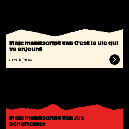
L
e
e
s
m
e
Map: manuscript van C'est la vie qui
e
va anjourd
r
archiefstuk
L
e
e
s
m
e
Map: manuscript van Als
e
scharrebier
r