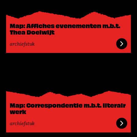
s
m
e
Map: Affiches evenementen m.b.t.
e
Thea Doelwijt
r
archiefstuk
L
e
e
s
m
e
Map: Correspondentie m.b.t. literair
e
werk
r
archiefstuk