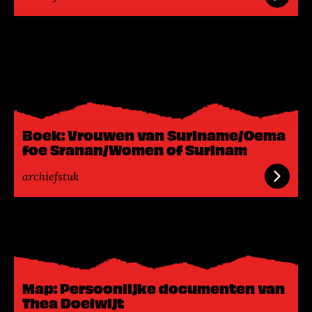
L
e
e
s
m
e
Boek: Vrouwen van Suriname/Oema
e
foe Sranan/Women of Surinam
r
archiefstuk
L
e
e
s
Map: Persoonlijke documenten van
m
Thea Doelwijt
e