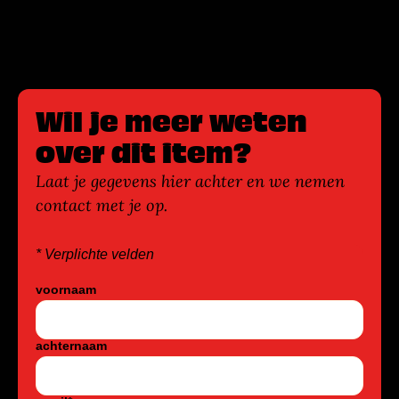
Wil je meer weten
over dit item?
Laat je gegevens hier achter en we nemen
contact met je op.
* Verplichte velden
voornaam
achternaam