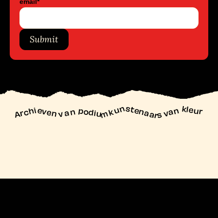
email
*
Submit
unstenaars van kleur
Archieven
n podiu
mk
va