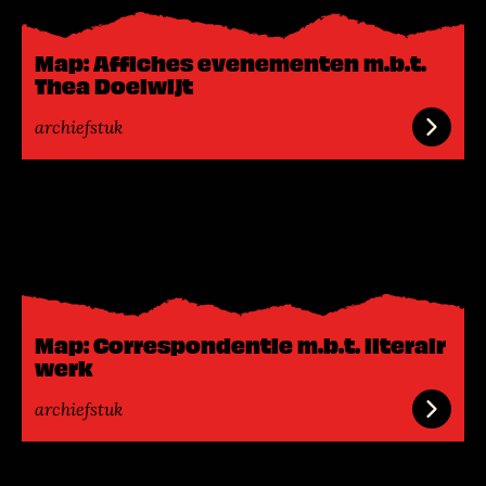
m
e
Map: Affiches evenementen m.b.t.
e
Thea Doelwijt
r
archiefstuk
L
e
e
s
m
e
Map: Correspondentie m.b.t. literair
e
werk
r
archiefstuk
L