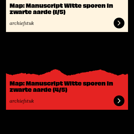
Map: Manuscript Witte sporen in
e
zwarte aarde (1/5)
r
archiefstuk
L
e
e
s
m
e
Map: Manuscript Witte sporen in
e
zwarte aarde (4/5)
r
archiefstuk
L
e
e