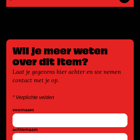
Wil je meer weten
over dit item?
Laat je gegevens hier achter en we nemen
contact met je op.
* Verplichte velden
voornaam
achternaam