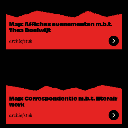
s
m
e
Map: Affiches evenementen m.b.t.
e
Thea Doelwijt
r
archiefstuk
L
e
e
s
m
e
Map: Correspondentie m.b.t. literair
e
werk
r
archiefstuk