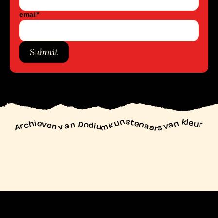
email
*
Submit
unstenaars van kleur
Archieven
n podiu
mk
va