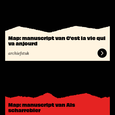
L
e
e
s
m
e
Map: manuscript van C'est la vie qui
e
va anjourd
r
archiefstuk
L
e
e
s
m
e
Map: manuscript van Als
e
scharrebier
r