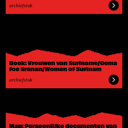
archiefstuk
L
e
e
s
m
e
Boek: Vrouwen van Suriname/Oema
e
foe Sranan/Women of Surinam
r
archiefstuk
L
e
e
s
Map: Persoonlijke documenten van
m