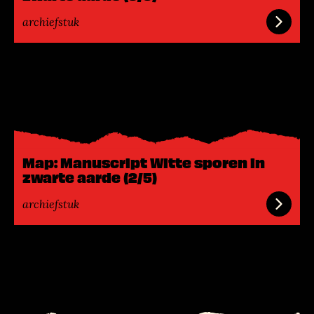
r
archiefstuk
L
e
e
s
m
e
Map: Manuscript Witte sporen in
e
zwarte aarde (2/5)
r
archiefstuk
L
e
e
s