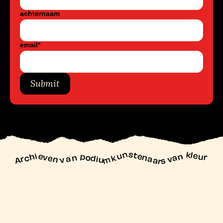
achternaam
email
*
Submit
unstenaars van kleur
Archieven
n podiu
mk
va