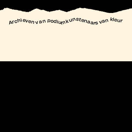
unstenaars van kleur
Archieven
n podiu
mk
va