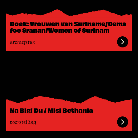
s
m
e
Boek: Vrouwen van Suriname/Oema
e
foe Sranan/Women of Surinam
r
archiefstuk
L
e
e
s
m
e
e
Na Bigi Du / Misi Bethania
r
voorstelling