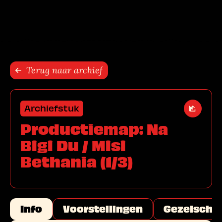
Sla navigatie over
Terug naar archief
Archiefstuk
Open de
Productiemap: Na
Bigi Du / Misi
Bethania (1/3)
Info
Voorstellingen
Gezelscha