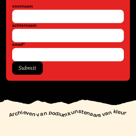
voornaam
achternaam
email
*
Submit
unstenaars van kleur
Archieven
n podiu
mk
va