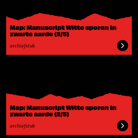
s
m
e
Map: Manuscript Witte sporen in
e
zwarte aarde (3/5)
r
archiefstuk
L
e
e
s
m
e
Map: Manuscript Witte sporen in
e
zwarte aarde (2/5)
r
archiefstuk