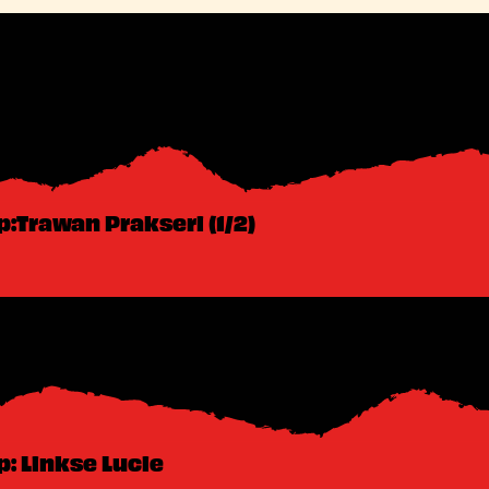
:Trawan Prakseri (1/2)
: Linkse Lucie