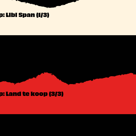
 Libi Span (1/3)
 Land te koop (3/3)