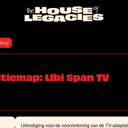
Naar
de
homepage
hief
tiemap: Libi Span TV
Uitnodiging voor de voorvertoning van de TV-adaptat