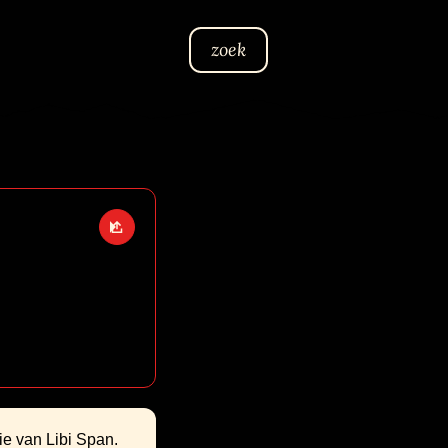
zoek
Open deel opties
ie van Libi Span.