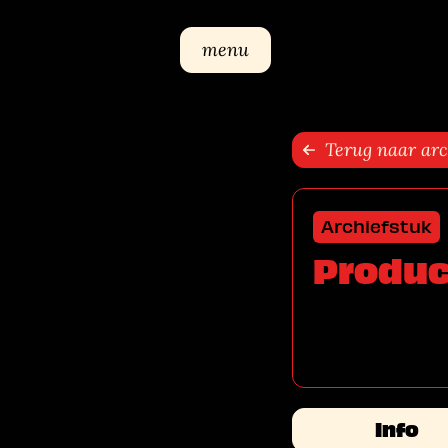
Sla navigatie over
menu
Terug naar arc
Archiefstuk
Produc
Info