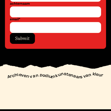
achternaam
email
*
Submit
unstenaars van kleur
Archieven
n podiu
mk
va