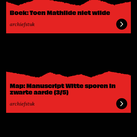
e
e
Boek: Toen Mathilde niet wilde
r
archiefstuk
L
e
e
s
m
e
Map: Manuscript Witte sporen in
e
zwarte aarde (3/5)
r
archiefstuk
L
e