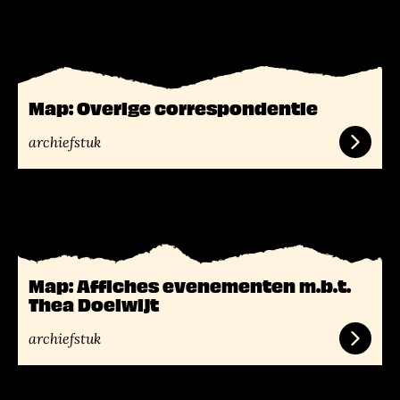
e
s
m
e
e
Map: Overige correspondentie
r
archiefstuk
L
e
e
s
Map: Affiches evenementen m.b.t.
m
Thea Doelwijt
e
e
archiefstuk
r
L