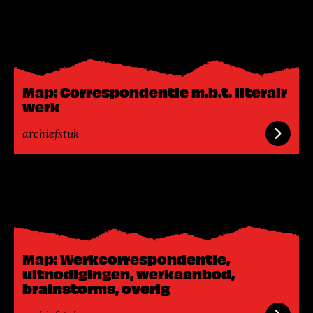
e
e
s
m
e
Map: Correspondentie m.b.t. literair
e
werk
r
archiefstuk
L
e
e
s
m
Map: Werkcorrespondentie,
e
uitnodigingen, werkaanbod,
e
brainstorms, overig
r