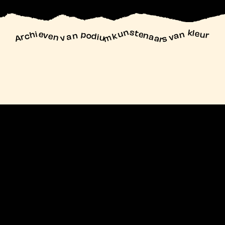
unstenaars van kleur
Archieven
n podiu
mk
va