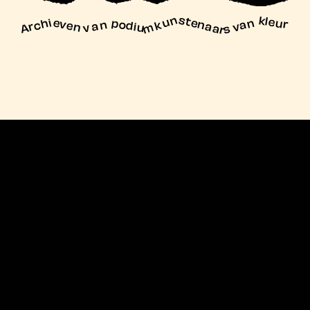
unstenaars van kleur
Archieven
n podiu
mk
va