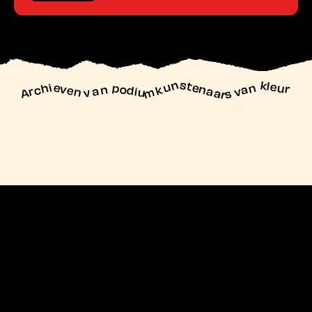
unstenaars van kleur
Archieven
n podiu
mk
va