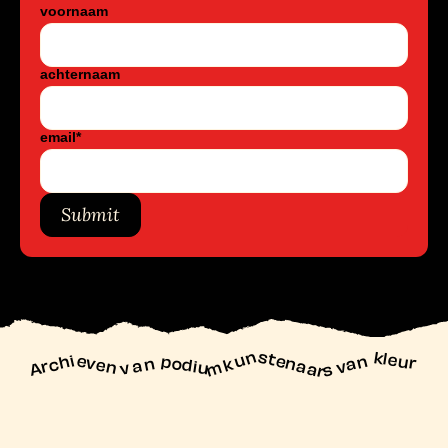
voornaam
achternaam
email
*
Submit
unstenaars van kleur
Archieven
n podiu
mk
va