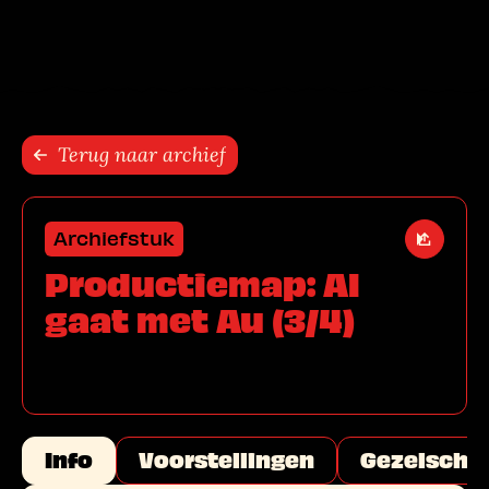
Sla navigatie over
Terug naar archief
Archiefstuk
Open de
Productiemap: Al
gaat met Au (3/4)
Info
Voorstellingen
Gezelscha