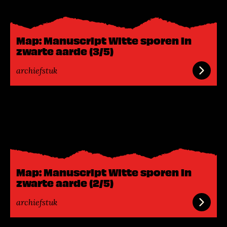
s
m
e
Map: Manuscript Witte sporen in
e
zwarte aarde (3/5)
r
archiefstuk
L
e
e
s
m
e
Map: Manuscript Witte sporen in
e
zwarte aarde (2/5)
r
archiefstuk