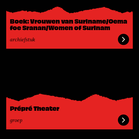
s
m
e
Boek: Vrouwen van Suriname/Oema
e
foe Sranan/Women of Surinam
r
archiefstuk
L
e
e
s
m
e
e
Prépré Theater
r
groep