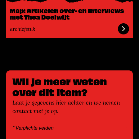
e
Map: Artikelen over- en interviews
e
met Thea Doelwijt
r
archiefstuk
Wil je meer weten
over dit item?
Laat je gegevens hier achter en we nemen
contact met je op.
* Verplichte velden