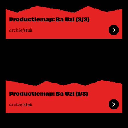
m
e
e
Productiemap: Ba Uzi (3/3)
r
archiefstuk
L
e
e
s
m
e
e
Productiemap: Ba Uzi (1/3)
r
archiefstuk
L