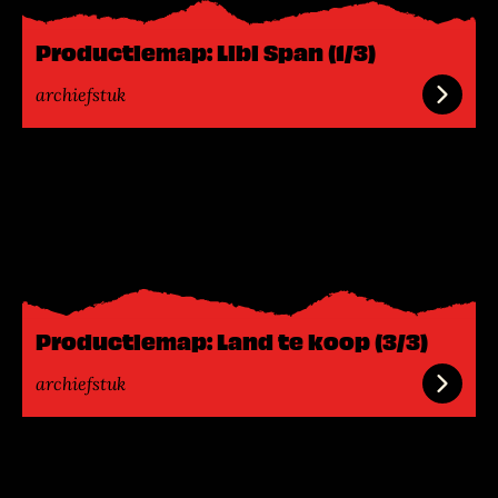
e
e
Productiemap: Libi Span (1/3)
r
archiefstuk
L
e
e
s
m
e
e
Productiemap: Land te koop (3/3)
r
archiefstuk
L
e