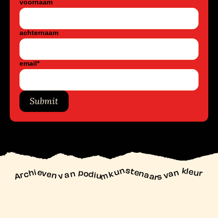
voornaam
achternaam
email
*
Submit
unstenaars van kleur
Archieven
n podiu
mk
va