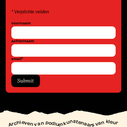
* Verplichte velden
voornaam
achternaam
email
*
Submit
unstenaars van kleur
Archieven
n podiu
mk
va