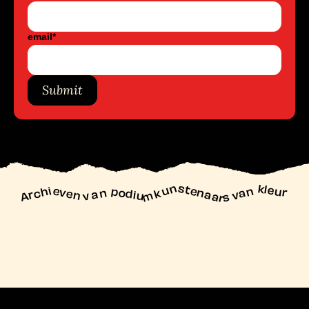
email
*
Submit
unstenaars van kleur
Archieven
n podiu
mk
va