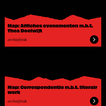
e
s
m
e
Map: Affiches evenementen m.b.t.
e
Thea Doelwijt
r
archiefstuk
L
e
e
s
m
e
Map: Correspondentie m.b.t. literair
e
werk
r
archiefstuk