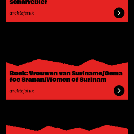
scharrebier
r
archiefstuk
L
e
e
s
m
e
Boek: Vrouwen van Suriname/Oema
e
foe Sranan/Women of Surinam
r
archiefstuk
L
e
e
s