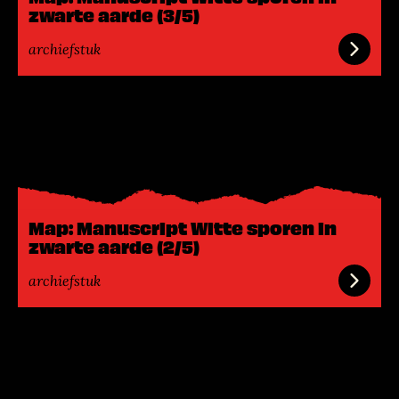
e
zwarte aarde (3/5)
r
archiefstuk
L
e
e
s
m
e
Map: Manuscript Witte sporen in
e
zwarte aarde (2/5)
r
archiefstuk
L
e
e