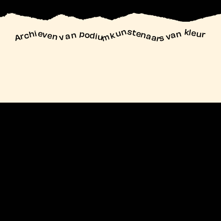
unstenaars van kleur
Archieven
n podiu
mk
va