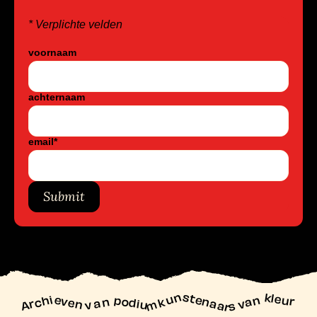
* Verplichte velden
voornaam
achternaam
email
*
Submit
unstenaars van kleur
Archieven
n podiu
mk
va