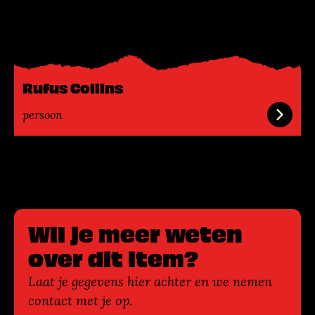
e
s
m
e
e
Rufus Collins
r
persoon
Wil je meer weten
over dit item?
Laat je gegevens hier achter en we nemen
contact met je op.