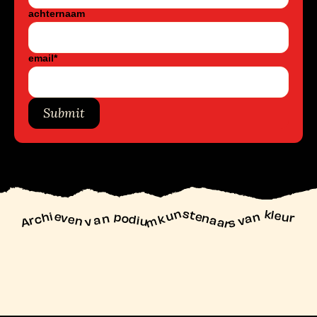
achternaam
email
*
Submit
unstenaars van kleur
Archieven
n podiu
mk
va