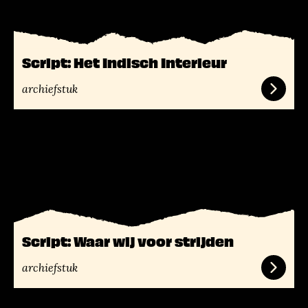
s
m
e
e
Script: Het Indisch Interieur
r
archiefstuk
L
e
e
s
m
e
e
Script: Waar wij voor strijden
r
archiefstuk