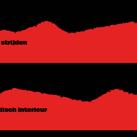
 strijden
disch Interieur