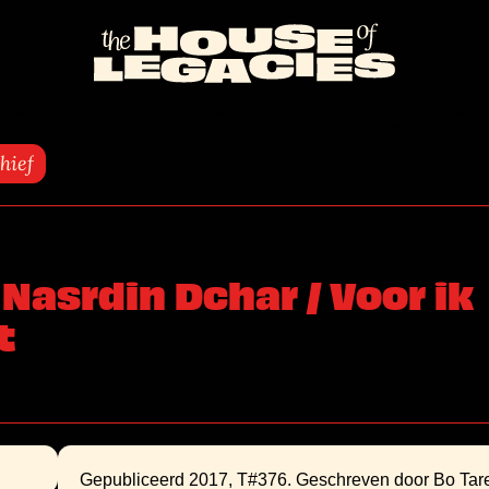
Naar
de
homepage
hief
 Nasrdin Dchar / Voor ik
t
Gepubliceerd 2017, T#376. Geschreven door Bo Tar