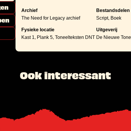
gen
Archief
Bestandsdelen
The Need for Legacy archief
Script, Boek
pen
Fysieke locatie
Uitgeverij
Kast 1, Plank 5, Toneelteksten DNT
De Nieuwe Tonee
Ook interessant
l