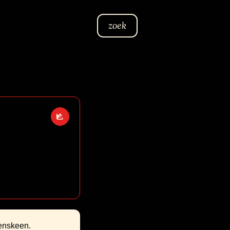
zoek
Open deel opties
enskeen.