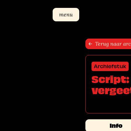
Sla navigatie over
menu
Terug naar arc
Archiefstuk
Script:
vergee
Info