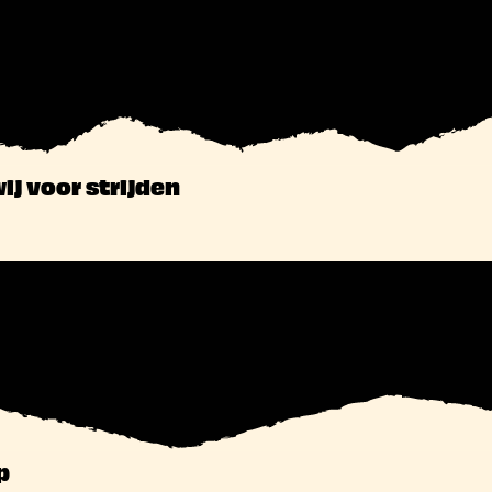
ij voor strijden
p