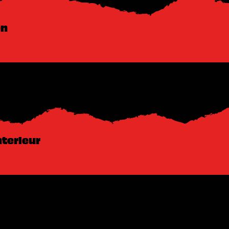
en
nterieur