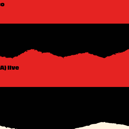
co
A) live