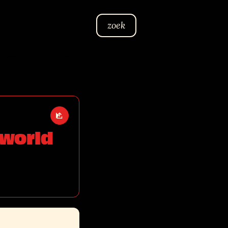
zoek
Open deel opties
 world