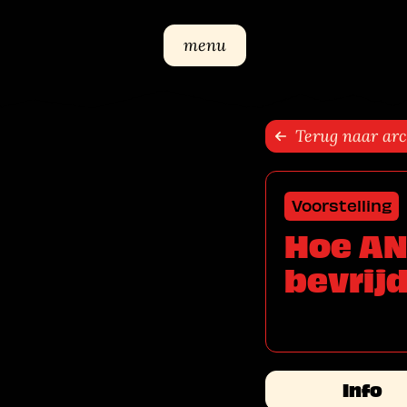
Sla navigatie over
menu
Terug naar arc
Voorstelling
Hoe AN
bevrij
Info