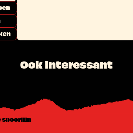
pen
n
ken
Ook interessant
 spoorlijn