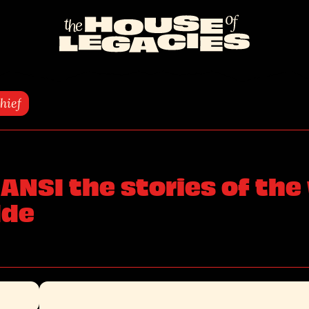
Naar
de
homepage
hief
ANSI the stories of the
dde