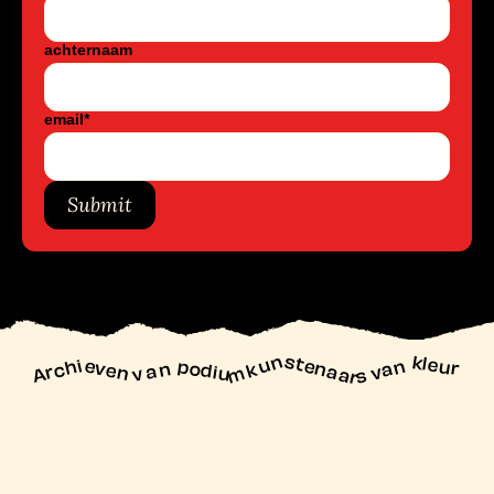
achternaam
email
*
Submit
unstenaars van kleur
Archieven
n podiu
mk
va