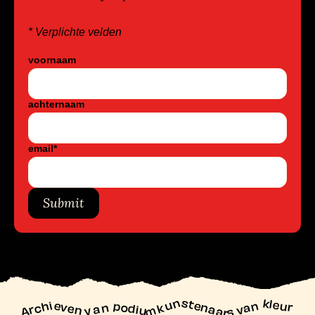
* Verplichte velden
voornaam
achternaam
email
*
Submit
unstenaars van kleur
Archieven
n podiu
mk
va