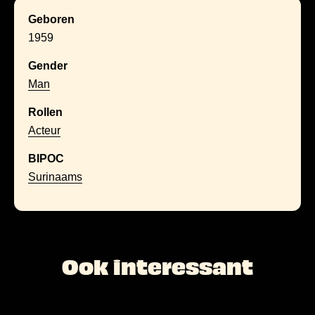
Geboren
1959
Gender
Man
Rollen
Acteur
BIPOC
Surinaams
Ook interessant
L