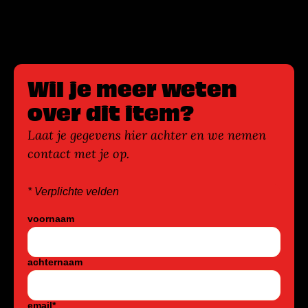
Wil je meer weten
over dit item?
Laat je gegevens hier achter en we nemen
contact met je op.
* Verplichte velden
voornaam
achternaam
email
*