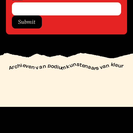
Submit
unstenaars van kleur
Archieven
n podiu
mk
va