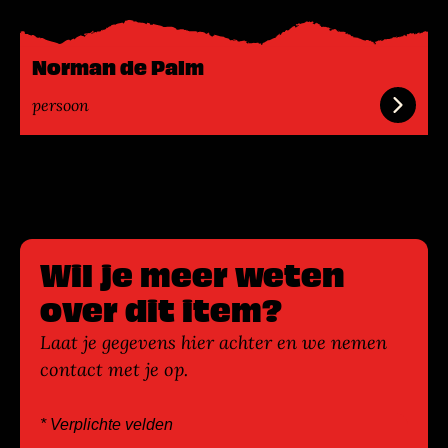
m
e
e
Norman de Palm
r
persoon
Wil je meer weten
over dit item?
Laat je gegevens hier achter en we nemen
contact met je op.
* Verplichte velden