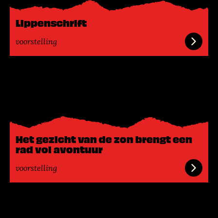
e
e
Lippenschrift
r
voorstelling
L
e
e
s
m
e
Het gezicht van de zon brengt een
e
rad vol avontuur
r
voorstelling
L
e