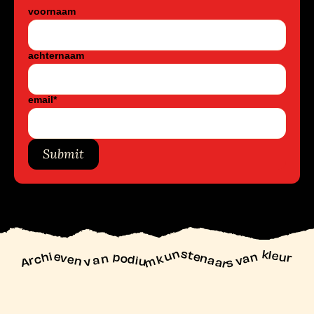
voornaam
achternaam
email
*
Submit
unstenaars van kleur
Archieven
n podiu
mk
va