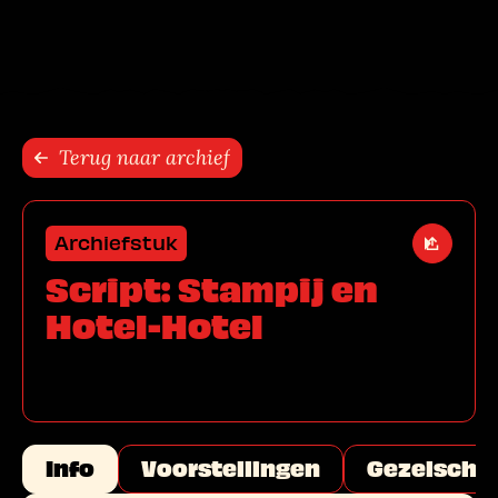
Sla navigatie over
Terug naar archief
Archiefstuk
Open de
Script: Stampij en
Hotel-Hotel
Info
Voorstellingen
Gezelscha