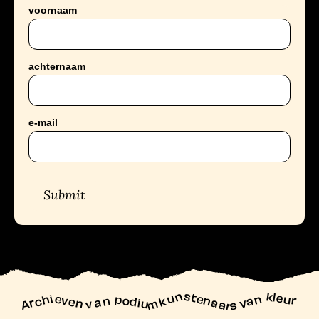
voornaam
achternaam
e-mail
Submit
unstenaars van kleur
Archieven
n podiu
mk
va