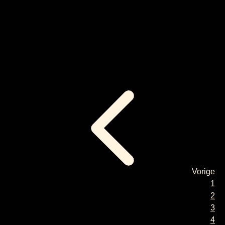
Sla navigatie over
Vorige
1
2
3
4