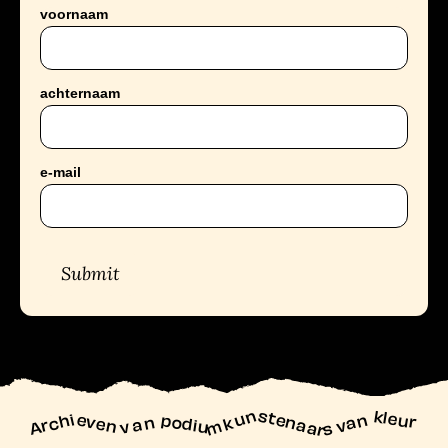
voornaam
achternaam
e-mail
Submit
unstenaars van kleur
Archieven
n podiu
mk
va